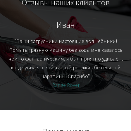
Отзывы наших клиентов
Иван
т
"Ваши сотрудники настоящие волшебники!
"Я
их-
Помыть грязную машину без воды мне казалось
я
чём-то фантастическим, я был приятно удивлён,
когда увидел свой чистый ренджик без единой
царапины. Спасибо"
Range Rover