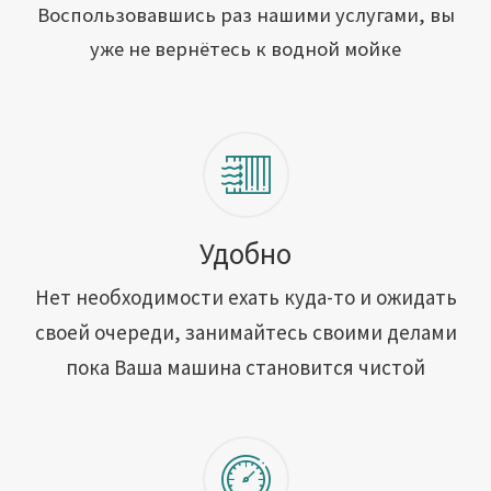
Открыть свою мойку
Воспользовавшись раз нашими услугами, вы
уже не вернётесь к водной мойке
Сотрудничество
Блог
Вакансии
Адреса обслуживания
Удобно
Нет необходимости ехать куда-то и ожидать
Контакты
своей очереди, занимайтесь своими делами
пока Ваша машина становится чистой