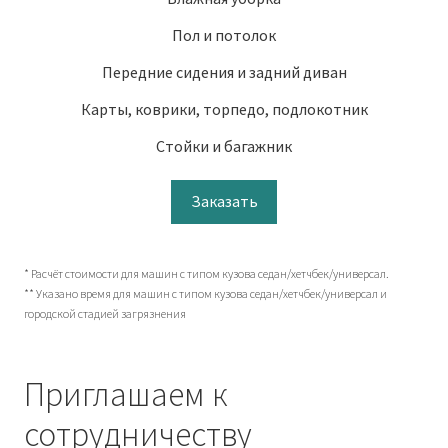
Пол и потолок
Передние сидения и задний диван
Карты, коврики, торпедо, подлокотник
Стойки и багажник
Заказать
* Расчёт стоимости для машин с типом кузова седан/хетчбек/универсал.
** Указано время для машин с типом кузова седан/хетчбек/универсал и
городской стадией загрязнения
Приглашаем к
сотрудничеству