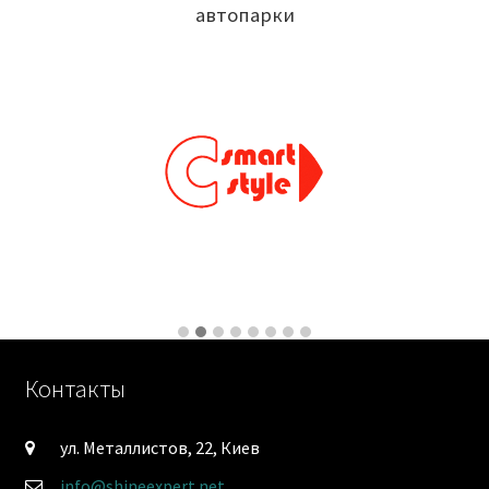
автопарки
Контакты
ул. Металлистов, 22, Киев
info@shineexpert.net