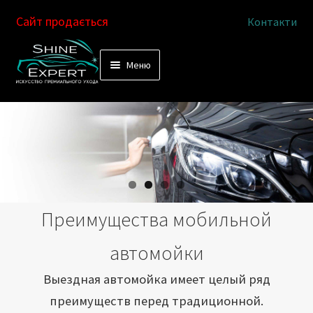
Сайт продається
Контакти
Перейти
Перейти
Меню
к
к
Услуги
навигации
содержимому
Выездная автомойка
Химчистка салона
Подетальная химчистка
Преимущества мобильной
Магазин
автомойки
Как это работает
Выездная автомойка имеет целый ряд
преимуществ перед традиционной.