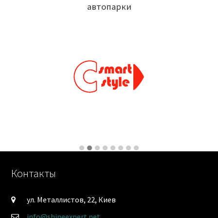
автопарки
Контакты
ул. Металлистов, 22, Киев
info@shineexpert.net