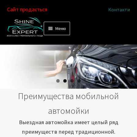
Сайт продається
Контакти
Перейти
Перейти
Меню
к
к
Услуги
навигации
содержимому
Выездная автомойка
Химчистка салона
Подетальная химчистка
Преимущества мобильной
Магазин
автомойки
Как это работает
Выездная автомойка имеет целый ряд
преимуществ перед традиционной.