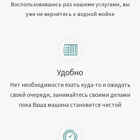
Открыть свою мойку
Воспользовавшись раз нашими услугами, вы
уже не вернётесь к водной мойке
Сотрудничество
Блог
Вакансии
Адреса обслуживания
Удобно
Нет необходимости ехать куда-то и ожидать
Контакты
своей очереди, занимайтесь своими делами
пока Ваша машина становится чистой