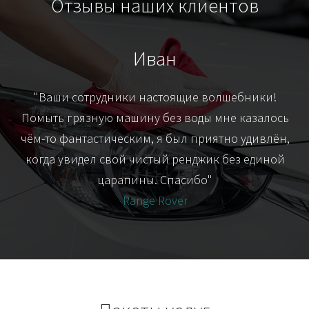
Отзывы наших клиентов
Иван
т
"Ваши сотрудники настоящие волшебники!
"Я
их-
Помыть грязную машину без воды мне казалось
я
чём-то фантастическим, я был приятно удивлён,
когда увидел свой чистый ренджик без единой
царапины. Спасибо"
Range Rover