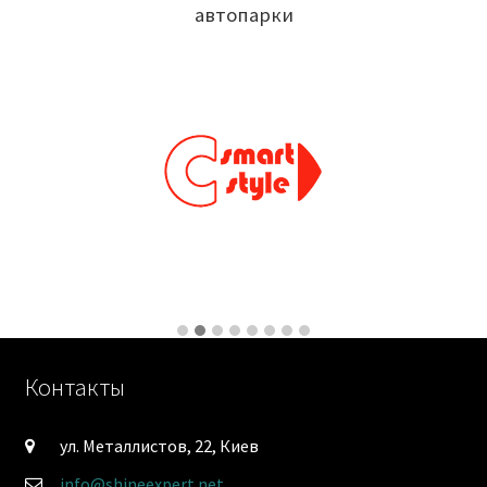
автопарки
Контакты
ул. Металлистов, 22, Киев
info@shineexpert.net