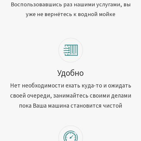
Открыть свою мойку
Воспользовавшись раз нашими услугами, вы
уже не вернётесь к водной мойке
Сотрудничество
Блог
Вакансии
Адреса обслуживания
Удобно
Нет необходимости ехать куда-то и ожидать
Контакты
своей очереди, занимайтесь своими делами
пока Ваша машина становится чистой