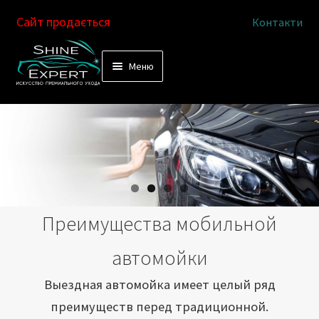
Сайт продається
Контакти
Перейти
Перейти
Меню
к
к
Услуги
навигации
содержимому
Выездная автомойка
Химчистка салона
Подетальная химчистка
Преимущества мобильной
Магазин
автомойки
Как это работает
Выездная автомойка имеет целый ряд
преимуществ перед традиционной.