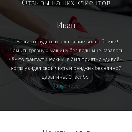
Отзывы наших клиентов
Иван
т
"Ваши сотрудники настоящие волшебники!
"Я
их-
Помыть грязную машину без воды мне казалось
я
чём-то фантастическим, я был приятно удивлён,
когда увидел свой чистый ренджик без единой
царапины. Спасибо"
Range Rover