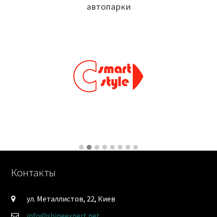
автопарки
Контакты
ул. Металлистов, 22, Киев
info@shineexpert.net