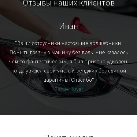
Отзывы наших клиентов
Иван
т
"Ваши сотрудники настоящие волшебники!
"Я
их-
Помыть грязную машину без воды мне казалось
я
чём-то фантастическим, я был приятно удивлён,
когда увидел свой чистый ренджик без единой
царапины. Спасибо"
Range Rover