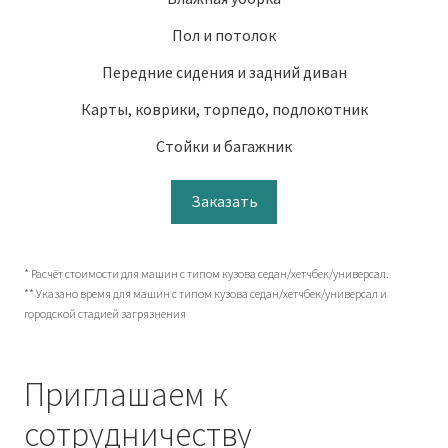
Пол и потолок
Передние сидения и задний диван
Карты, коврики, торпедо, подлокотник
Стойки и багажник
Заказать
* Расчёт стоимости для машин с типом кузова седан/хетчбек/универсал.
** Указано время для машин с типом кузова седан/хетчбек/универсал и
городской стадией загрязнения
Приглашаем к
сотрудничеству