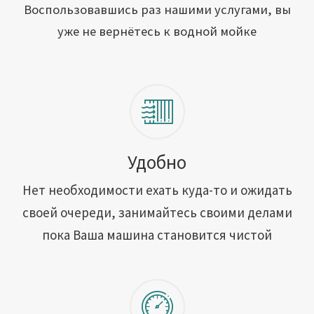
Открыть свою мойку
Воспользовавшись раз нашими услугами, вы
уже не вернётесь к водной мойке
Сотрудничество
Блог
Вакансии
Адреса обслуживания
Удобно
Нет необходимости ехать куда-то и ожидать
Контакты
своей очереди, занимайтесь своими делами
пока Ваша машина становится чистой