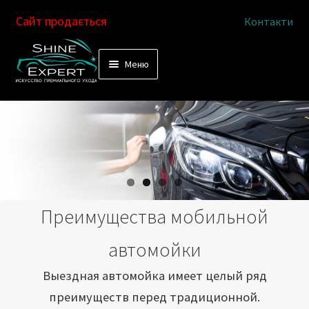
Сайт продається
Контакти
Перейти
Перейти
Меню
к
к
Услуги
навигации
содержимому
Выездная автомойка
Химчистка салона
Подетальная химчистка
Преимущества мобильной
Магазин
автомойки
Как это работает
Выездная автомойка имеет целый ряд
преимуществ перед традиционной.