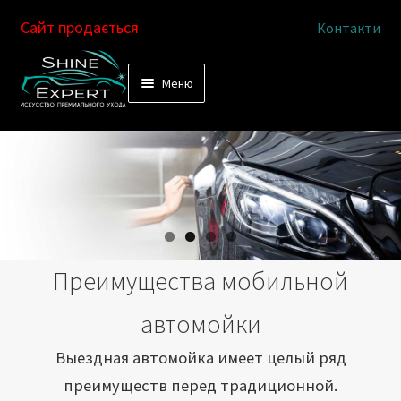
Сайт продається
Контакти
Перейти
Перейти
Меню
к
к
Услуги
навигации
содержимому
Выездная автомойка
Химчистка салона
Подетальная химчистка
Преимущества мобильной
Магазин
автомойки
Как это работает
Выездная автомойка имеет целый ряд
преимуществ перед традиционной.