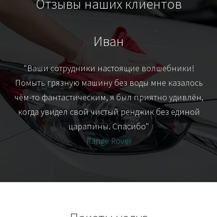
Отзывы наших клиентов
Иван
т
"Ваши сотрудники настоящие волшебники!
"Я
их-
Помыть грязную машину без воды мне казалось
я
чём-то фантастическим, я был приятно удивлён,
когда увидел свой чистый ренджик без единой
царапины. Спасибо"
Range Rover