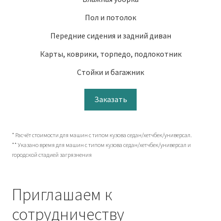
Пол и потолок
Передние сидения и задний диван
Карты, коврики, торпедо, подлокотник
Стойки и багажник
Заказать
* Расчёт стоимости для машин с типом кузова седан/хетчбек/универсал.
** Указано время для машин с типом кузова седан/хетчбек/универсал и
городской стадией загрязнения
Приглашаем к
сотрудничеству