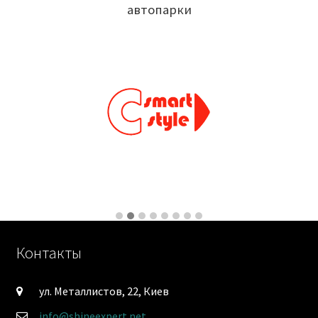
автопарки
Контакты
ул. Металлистов, 22, Киев
info@shineexpert.net