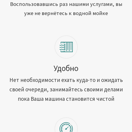
Открыть свою мойку
Воспользовавшись раз нашими услугами, вы
уже не вернётесь к водной мойке
Сотрудничество
Блог
Вакансии
Адреса обслуживания
Удобно
Нет необходимости ехать куда-то и ожидать
Контакты
своей очереди, занимайтесь своими делами
пока Ваша машина становится чистой