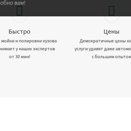
добно вам!
Быстро
Цены
 мойки и полировки кузова
Демократичные цены н
нимает у наших экспертов
услуги удивят даже автом
от 30 мин!
с большим опыто