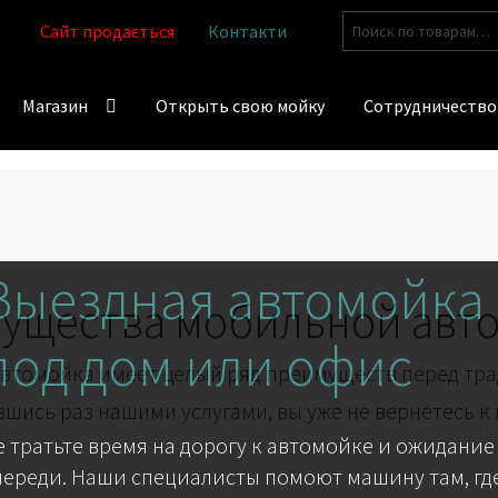
Искать:
Сайт продається
Контакти
Магазин
Открыть свою мойку
Сотрудничество
Выездная автомойка
ущества мобильной авт
под дом или офис
втомойка имеет целый ряд преимуществ перед тр
шись раз нашими услугами, вы уже не вернётесь к
е тратьте время на дорогу к автомойке и ожидание
череди. Наши специалисты помоют машину там, где