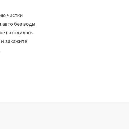
ию чистки
 авто без воды
 не находилась
 и закажите
.