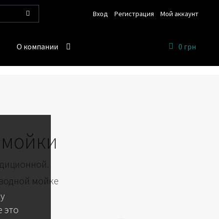
Вход
Регистрация
Мой аккаунт
Поиск
О компании
0 грн
омойки
адиционной.
 водной мойке
 у
 это