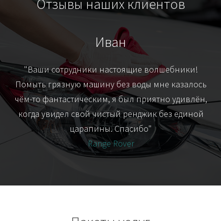
Отзывы наших клиентов
Иван
т
"Ваши сотрудники настоящие волшебники!
"Я
их-
Помыть грязную машину без воды мне казалось
я
чём-то фантастическим, я был приятно удивлён,
когда увидел свой чистый ренджик без единой
царапины. Спасибо"
Range Rover