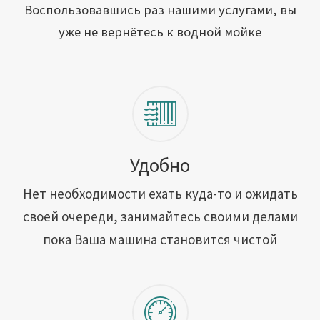
Открыть свою мойку
Воспользовавшись раз нашими услугами, вы
уже не вернётесь к водной мойке
Сотрудничество
Блог
Вакансии
Адреса обслуживания
Удобно
Нет необходимости ехать куда-то и ожидать
Контакты
своей очереди, занимайтесь своими делами
пока Ваша машина становится чистой