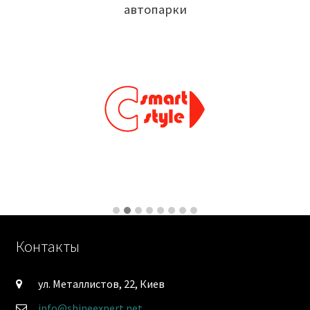
автопарки
Контакты
ул. Металлистов, 22, Киев
info@shineexpert.net