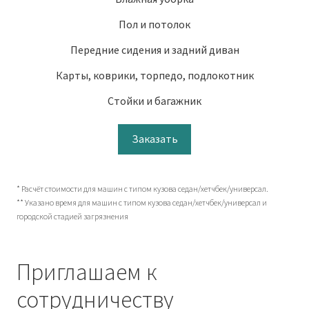
Пол и потолок
Передние сидения и задний диван
Карты, коврики, торпедо, подлокотник
Стойки и багажник
Заказать
* Расчёт стоимости для машин с типом кузова седан/хетчбек/универсал.
** Указано время для машин с типом кузова седан/хетчбек/универсал и
городской стадией загрязнения
Приглашаем к
сотрудничеству