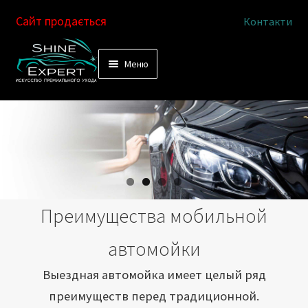
Сайт продається
Контакти
Перейти
Перейти
Меню
к
к
Услуги
навигации
содержимому
Выездная автомойка
Химчистка салона
Подетальная химчистка
Преимущества мобильной
Магазин
автомойки
Как это работает
Выездная автомойка имеет целый ряд
преимуществ перед традиционной.