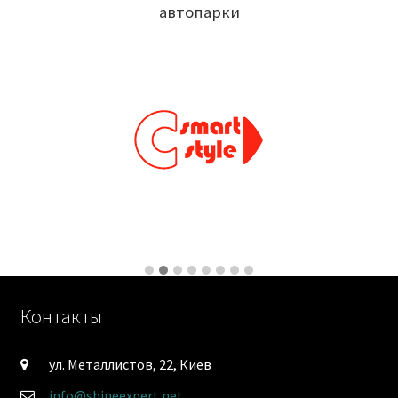
автопарки
Контакты
ул. Металлистов, 22, Киев
info@shineexpert.net