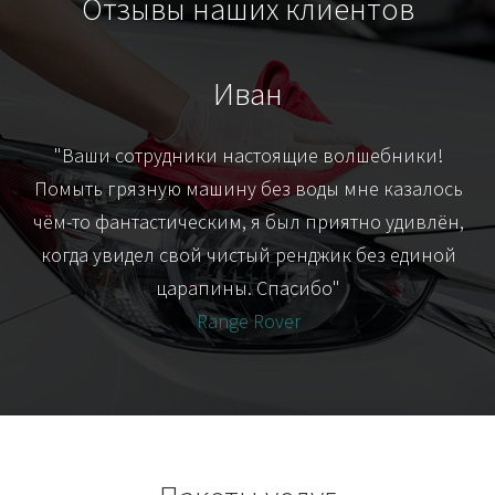
Отзывы наших клиентов
Иван
т
"Ваши сотрудники настоящие волшебники!
"Я
их-
Помыть грязную машину без воды мне казалось
я
чём-то фантастическим, я был приятно удивлён,
когда увидел свой чистый ренджик без единой
царапины. Спасибо"
Range Rover