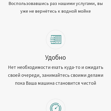
Открыть свою мойку
Воспользовавшись раз нашими услугами, вы
уже не вернётесь к водной мойке
Сотрудничество
Блог
Вакансии
Адреса обслуживания
Удобно
Нет необходимости ехать куда-то и ожидать
Контакты
своей очереди, занимайтесь своими делами
пока Ваша машина становится чистой