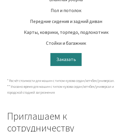
Пол и потолок
Передние сидения и задний диван
Карты, коврики, торпедо, подлокотник
Стойки и багажник
Заказать
* Расчёт стоимости для машин с типом кузова седан/хетчбек/универсал.
** Указано время для машин с типом кузова седан/хетчбек/универсал и
городской стадией загрязнения
Приглашаем к
сотрудничеству